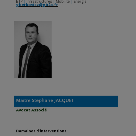
BTP
|
Infrastructures
|
Mobilité
|
Énergie
gberkovicz@gb2a.fr
Maître Stéphane JACQUET
Avocat Associé
Domaines d’interventions
: