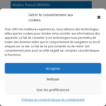
Maître Pascal DENIAU
Avocat Associé
Gérer le consentement aux
cookies
Domaines d’interventions :
Droit de l’Énergie
|
Droit Bancaire
|
Financement de projets
Pour offrir les meilleures expériences, nous utilisons des technologies
telles que les cookies pour stocker et/ou accéder aux informations des
Secteurs d’activités :
appareils. Le fait de consentir à ces technologies nous permettra de
Énergie
|
Environnement
|
Infrastructures
traiter des données telles que le comportement de navigation ou les ID
pdeniau@gb2a.fr
uniques sur ce site. Le fait de ne pas consentir ou de retirer son
consentement peut avoir un effet négatif sur certaines caractéristiques
et fonctions.
Accepter
Refuser
Voir les préférences
Politique de cookies
Politique de confidentialité