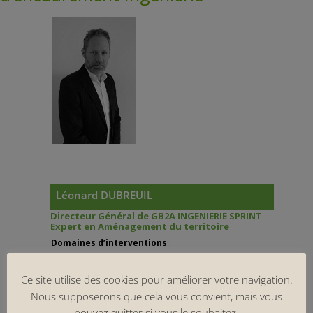
Léonard DUBREUIL
Directeur Général
de GB2A INGENIERIE SPRINT
Expert en Aménagement du territoire
Domaines d’interventions
:
Stratégies de développement
|
Benchmarketing
|
Montage technique et financier de projets
Ce site utilise des cookies pour améliorer votre navigation.
Nous supposerons que cela vous convient, mais vous
Secteurs d’activités
:
pouvez quitter si vous le souhaitez.
Environnement
|
Infrastructures nautiques
|