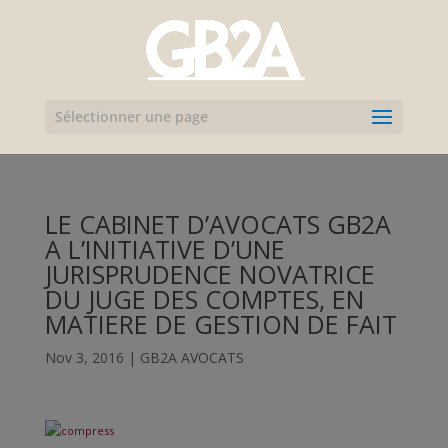
Sélectionner une page
LE CABINET D’AVOCATS GB2A
A L’INITIATIVE D’UNE
JURISPRUDENCE NOVATRICE
DU JUGE DES COMPTES, EN
MATIERE DE GESTION DE FAIT
Nov 3, 2016
|
GB2A AVOCATS