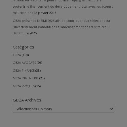
Mission en Mauritanie pour mobiliser l’épargne diaspora et
soutenir le financement du développement local avec les acteurs
mauritaniens
22 janvier 2026
GB2A présent à la SIMI 2025 afin de contribuer aux réflexions sur
l’investissement immobilier et l’aménagement des territoires
18
décembre 2025
Catégories
GB2A
(158)
GB2A AVOCATS
(99)
GB2A FINANCE
(33)
GB2A INGENIERIE
(23)
GB2A PROJETS
(15)
GB2A Archives
GB2A
Archives