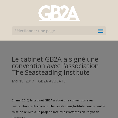
Sélectionner une page
Le cabinet GB2A a signé une
convention avec l’association
The Seasteading Institute
Mai 18, 2017
|
GB2A AVOCATS
En mai 2017, le cabinet GB2A a signé une convention avec
l’association californienne The Seasteading Institute concernant la
mise en œuvre d’un projet pilote d’îles flottantes en Polynésie
Française.