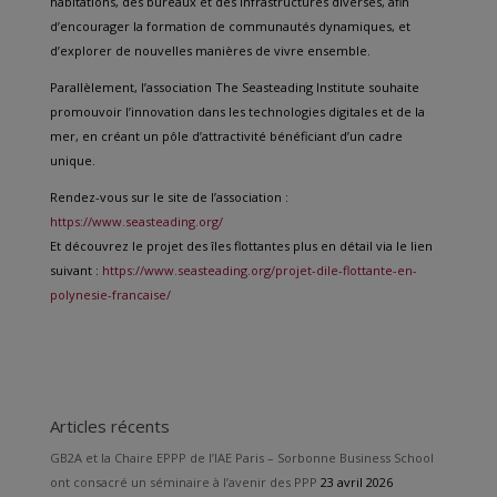
habitations, des bureaux et des infrastructures diverses, afin
d’encourager la formation de communautés dynamiques, et
d’explorer de nouvelles manières de vivre ensemble.
Parallèlement, l’association The Seasteading Institute souhaite
promouvoir l’innovation dans les technologies digitales et de la
mer, en créant un pôle d’attractivité bénéficiant d’un cadre
unique.
Rendez-vous sur le site de l’association :
https://www.seasteading.org/
Et découvrez le projet des îles flottantes plus en détail via le lien
suivant :
https://www.seasteading.org/projet-dile-flottante-en-
polynesie-francaise/
Articles récents
GB2A et la Chaire EPPP de l’IAE Paris – Sorbonne Business School
ont consacré un séminaire à l’avenir des PPP
23 avril 2026