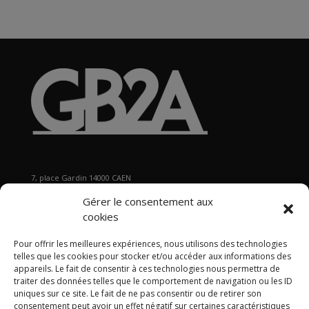
7, place Gardin 14000 CAEN
Tél : 02 31 29 19 80 - Fax : 02 31 37 22 80
Gérer le consentement aux
s
ecretariat@gb2a.fr
cookies
Pour offrir les meilleures expériences, nous utilisons des technologies
Nos bureaux
telles que les cookies pour stocker et/ou accéder aux informations des
Caen • Paris • Marseille
•
Lyon
•
Nancy • Lille •
Bordeaux •
appareils. Le fait de consentir à ces technologies nous permettra de
traiter des données telles que le comportement de navigation ou les ID
International
uniques sur ce site. Le fait de ne pas consentir ou de retirer son
consentement peut avoir un effet négatif sur certaines caractéristiques