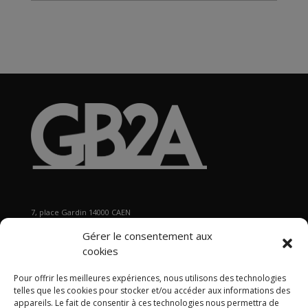
Archives
7, place Gardin 14000 CAEN
Tél : 02 31 29 19 80 - Fax : 02 31 37 22 80
Gérer le consentement aux
s
ecretariat@gb2a.fr
cookies
Pour offrir les meilleures expériences, nous utilisons des technologies
Nos bureaux
telles que les cookies pour stocker et/ou accéder aux informations des
Caen • Paris • Marseille
•
Lyon
•
Nancy • Lille •
Bordeaux •
appareils. Le fait de consentir à ces technologies nous permettra de