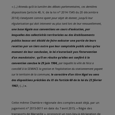
«
(…) Attendu qu’à la lumière des débats parlementaires, ces dernières
dispositions
[article 40, V, de la loi n° 2014-1545 du 20 décembre
2014]
s’analysent comme ayant pour objet de donner, jusqu’à leur
régularisation qui doit intervenir au plus tard lors de leur renouvellement,
une base légale aux conventions en cours d’exécution, par
lesquelles des collectivités territoriales ou des établissements
publics locaux ont décidé de faire exécuter une partie de leurs
recettes par un tiers autre que leur comptable public alors qu’au
moment de leur conclusion, la loi n’autorisait pas l’intervention
d’un mandataire
;
qu’il en résulte qu’elles ont conféré à la
convention conclue le 29 juin 1984,
par laquelle la ville de Nice a
concédé à la SEMIACS la gestion et l’exploitation du stationnement payant
sur le territoire de la commune,
le caractère d’un titre légal au sens
des dispositions précitées du XI de l’article 60 de la loi du 23 février
1963 ;
(…)
».
Cette même Chambre régionale des comptes avait déjà, par un
jugement n° 2015-0011 en date du 7 avril 2015, « Régie des
transports de Marseille », prononcé un non-lieu à déclaration de