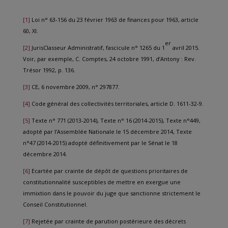
[1]
Loi n° 63-156 du 23 février 1963 de finances pour 1963, article
60, XI.
er
[2]
JurisClasseur Administratif, fascicule n° 1265 du 1
avril 2015.
Voir, par exemple, C. Comptes, 24 octobre 1991, d’Antony : Rev.
Trésor 1992, p. 136.
[3]
CE, 6 novembre 2009, n° 297877.
[4]
Code général des collectivités territoriales, article D. 1611-32-9.
[5]
Texte n° 771 (2013-2014), Texte n° 16 (2014-2015), Texte n°449,
adopté par l’Assemblée Nationale le 15 décembre 2014, Texte
n°47 (2014-2015) adopté définitivement par le Sénat le 18
décembre 2014.
[6]
Ecartée par crainte de dépôt de questions prioritaires de
constitutionnalité susceptibles de mettre en exergue une
immixtion dans le pouvoir du juge que sanctionne strictement le
Conseil Constitutionnel.
[7]
Rejetée par crainte de parution postérieure des décrets