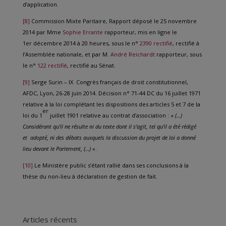
d’application.
[8]
Commission Mixte Paritaire, Rapport déposé le 25 novembre
2014 par Mme
Sophie Errante
rapporteur, mis en ligne le
1er décembre 2014 à 20 heures, sous le n°
2390 rectifié
, rectifié à
l’Assemblée nationale, et par M.
André Reichardt
rapporteur, sous
le n°
122 rectifié
, rectifié au Sénat.
[9]
Serge Surin – IX Congrès français de droit constitutionnel,
AFDC, Lyon, 26-28 juin 2014. Décision n° 71-44 DC du 16 juillet 1971
relative à la loi complétant les dispositions des articles 5 et 7 de la
er
loi du 1
juillet 1901 relative au contrat d’association : «
(…)
Considérant qu’il ne résulte ni du texte dont il s’agit, tel qu’il a été rédigé
et adopté, ni des débats auxquels la discussion du projet de loi a donné
lieu devant le Parlement, (…)
».
[10]
Le Ministère public s’étant rallié dans ses conclusions à la
thèse du non-lieu à déclaration de gestion de fait.
Articles récents