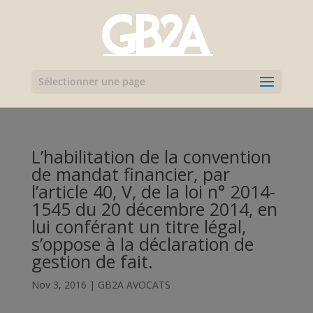
Sélectionner une page
L’habilitation de la convention
de mandat financier, par
l’article 40, V, de la loi n° 2014-
1545 du 20 décembre 2014, en
lui conférant un titre légal,
s’oppose à la déclaration de
gestion de fait.
Nov 3, 2016
|
GB2A AVOCATS