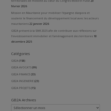
territoriales de mobilité au cœur du Congrès Mobil’in Pulse
20
février 2026
Mission en Mauritanie pour mobiliser l’épargne diaspora et
soutenir le financement du développement local avec les acteurs
mauritaniens
22 janvier 2026
GB2A présent à la SIMI 2025 afin de contribuer aux réflexions sur
l’investissement immobilier et l’aménagement des territoires
18
décembre 2025
Catégories
GB2A
(158)
GB2A AVOCATS
(99)
GB2A FINANCE
(33)
GB2A INGENIERIE
(23)
GB2A PROJETS
(15)
GB2A Archives
GB2A