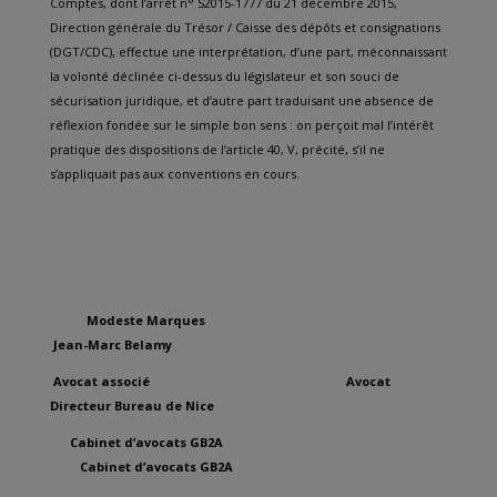
Comptes, dont l’arrêt n° S2015-1777 du 21 décembre 2015,
Direction générale du Trésor / Caisse des dépôts et consignations
(DGT/CDC), effectue une interprétation, d’une part, méconnaissant
la volonté déclinée ci-dessus du législateur et son souci de
sécurisation juridique, et d’autre part traduisant une absence de
réflexion fondée sur le simple bon sens : on perçoit mal l’intérêt
pratique des dispositions de l’article 40, V, précité, s’il ne
s’appliquait pas aux conventions en cours.
Modeste Marques
Jean-Marc Belamy
Avocat associé Avocat
Directeur Bureau de Nice
Cabinet d’avocats GB2A
Cabinet d’avocats GB2A