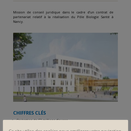
Mission de conseil juridique dans le cadre d’un contrat de
partenariat relatif à la réalisation du Pôle Biologie Santé à
Nancy.
CHIFFRES CLÉS
Opération de 52 millions d’euros
Surface : 14 900 m2
Ouverture prévue en 2018