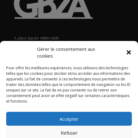
7, place Gardin 14000 CAEN
Tél : 02 31 29 19 80 - Fax : 02 31 37 22 80
Gérer le consentement aux
s
ecretariat@gb2a.fr
cookies
Pour offrir les meilleures expériences, nous utilisons des technologies
Nos bureaux
telles que les cookies pour stocker et/ou accéder aux informations des
Caen • Paris • Marseille
•
Lyon
•
Nancy • Lille •
Bordeaux •
appareils. Le fait de consentir à ces technologies nous permettra de
traiter des données telles que le comportement de navigation ou les ID
International
uniques sur ce site. Le fait de ne pas consentir ou de retirer son
consentement peut avoir un effet négatif sur certaines caractéristiques
et fonctions.
Accepter
Politique de confidentialité
Politique de cookies
Mentions légales
Refuser
Articles
Contact
Plan du site GB2A