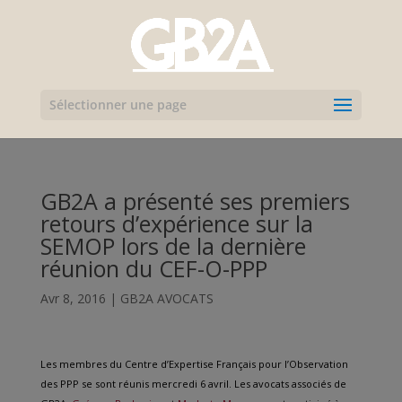
Sélectionner une page
GB2A a présenté ses premiers
retours d’expérience sur la
SEMOP lors de la dernière
réunion du CEF-O-PPP
Avr 8, 2016
|
GB2A AVOCATS
Les membres du Centre d’Expertise Français pour l’Observation
des PPP se sont réunis mercredi 6 avril. Les avocats associés de