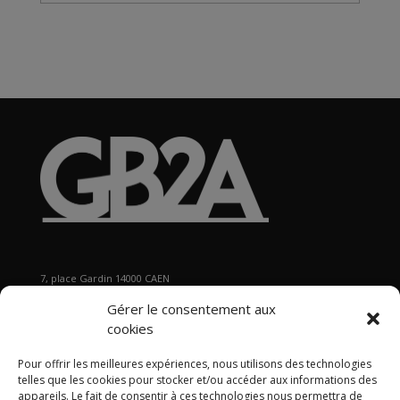
Archives
7, place Gardin 14000 CAEN
Tél : 02 31 29 19 80 - Fax : 02 31 37 22 80
Gérer le consentement aux
s
ecretariat@gb2a.fr
cookies
Pour offrir les meilleures expériences, nous utilisons des technologies
Nos bureaux
telles que les cookies pour stocker et/ou accéder aux informations des
Caen • Paris • Marseille
•
Lyon
•
Nancy • Lille •
Bordeaux •
appareils. Le fait de consentir à ces technologies nous permettra de