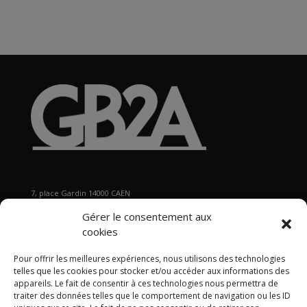
7, place Gardin 14000 CAEN
Tél : 02 31 29 19 80 - Fax : 02 31 37 22 80
Gérer le consentement aux
s
ecretariat@gb2a.fr
cookies
Pour offrir les meilleures expériences, nous utilisons des technologies
Nos bureaux
telles que les cookies pour stocker et/ou accéder aux informations des
Caen • Paris • Marseille
•
Lyon
•
Nancy • Lille •
Bordeaux •
appareils. Le fait de consentir à ces technologies nous permettra de
traiter des données telles que le comportement de navigation ou les ID
International