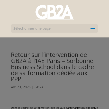
Sélectionner une page
Retour sur l’intervention de
GB2A à l’IAE Paris – Sorbonne
Business School dans le cadre
de sa formation dédiée aux
PPP
Avr 23, 2026
|
GB2A
Dans le cadre de la formation dédiée aux partenariats public-privé