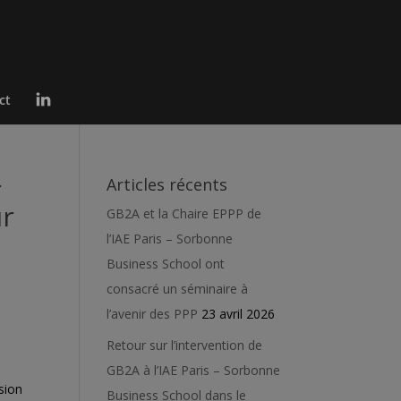
L
ct
i
n
k
e
d
I
r
Articles récents
n
ur
GB2A et la Chaire EPPP de
l’IAE Paris – Sorbonne
Business School ont
consacré un séminaire à
l’avenir des PPP
23 avril 2026
Retour sur l’intervention de
GB2A à l’IAE Paris – Sorbonne
sion
Business School dans le