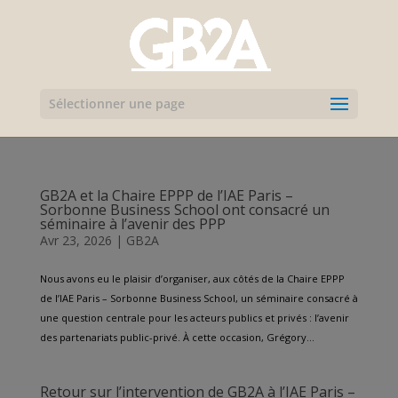
Sélectionner une page
GB2A et la Chaire EPPP de l’IAE Paris –
Sorbonne Business School ont consacré un
séminaire à l’avenir des PPP
Avr 23, 2026
|
GB2A
Nous avons eu le plaisir d’organiser, aux côtés de la Chaire EPPP
de l’IAE Paris – Sorbonne Business School, un séminaire consacré à
une question centrale pour les acteurs publics et privés : l’avenir
des partenariats public-privé. À cette occasion, Grégory...
Retour sur l’intervention de GB2A à l’IAE Paris –