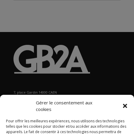
Archives
7, place Gardin 14000 CAEN
Tél : 02 31 29 19 80 - Fax : 02 31 37 22 80
Gérer le consentement aux
s
ecretariat@gb2a.fr
cookies
Pour offrir les meilleures expériences, nous utilisons des technologies
Nos bureaux
telles que les cookies pour stocker et/ou accéder aux informations des
Caen • Paris • Marseille
•
Lyon
•
Nancy • Lille •
Bordeaux •
appareils. Le fait de consentir à ces technologies nous permettra de