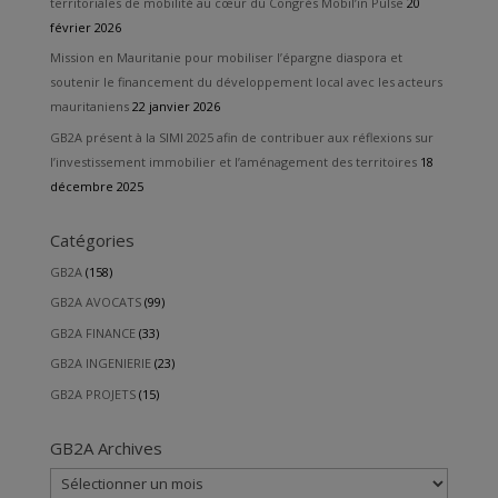
territoriales de mobilité au cœur du Congrès Mobil’in Pulse
20
février 2026
Mission en Mauritanie pour mobiliser l’épargne diaspora et
soutenir le financement du développement local avec les acteurs
mauritaniens
22 janvier 2026
GB2A présent à la SIMI 2025 afin de contribuer aux réflexions sur
l’investissement immobilier et l’aménagement des territoires
18
décembre 2025
Catégories
GB2A
(158)
GB2A AVOCATS
(99)
GB2A FINANCE
(33)
GB2A INGENIERIE
(23)
GB2A PROJETS
(15)
GB2A Archives
GB2A