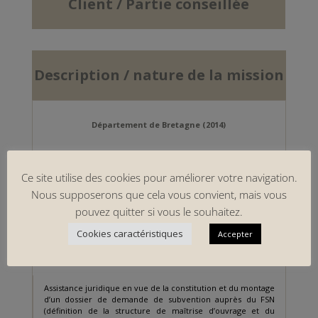
Client / Partie conseillée
Description / nature de la mission
Département de Bretagne (2014)
Audit du réseau public de communications électroniques et
Ce site utilise des cookies pour améliorer votre navigation.
analyse stratégique de maintien des équipements.
Nous supposerons que cela vous convient, mais vous
pouvez quitter si vous le souhaitez.
Cookies caractéristiques
Accepter
Département de Franche-Comté (2014-2015)
Assistance juridique en vue de la constitution et du montage
d’un dossier de demande de subvention auprès du FSN
(définition de la structure de maîtrise d’ouvrage et du