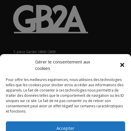
7, place Gardin 14000 CAEN
Tél : 02 31 29 19 80 - Fax : 02 31 37 22 80
Gérer le consentement aux
s
ecretariat@gb2a.fr
cookies
Pour offrir les meilleures expériences, nous utilisons des technologies
Nos bureaux
telles que les cookies pour stocker et/ou accéder aux informations des
Caen • Paris • Marseille
•
Lyon
•
Nancy • Lille •
Bordeaux •
appareils. Le fait de consentir à ces technologies nous permettra de
traiter des données telles que le comportement de navigation ou les ID
International
uniques sur ce site. Le fait de ne pas consentir ou de retirer son
consentement peut avoir un effet négatif sur certaines caractéristiques
et fonctions.
Accepter