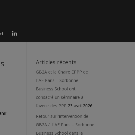
L
ct
i
n
k
e
d
I
os
Articles récents
n
GB2A et la Chaire EPPP de
l’IAE Paris – Sorbonne
Business School ont
consacré un séminaire à
l’avenir des PPP
23 avril 2026
enir
Retour sur l’intervention de
GB2A à l’IAE Paris – Sorbonne
Business School dans le