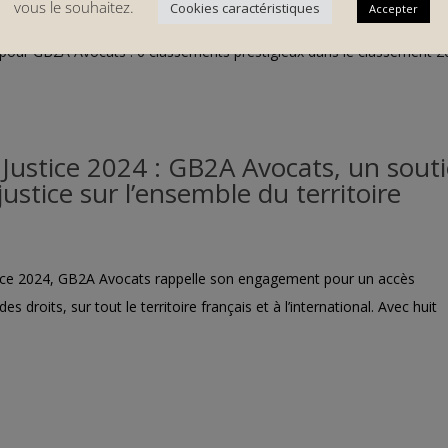
vous le souhaitez.
Cookies caractéristiques
Accepter
elle dans le classement 2024 du Magazine des Affaires Nous somme
 pour GB2A Avocats : 6 classements prestigieux dans le classement 
Justice 2024 : GB2A Avocats, un sout
justice sur l’ensemble du territoire
stice 2024, GB2A Avocats rappelle son engagement pour un accès
s droits, sur tout le territoire français et à l’international. Avec huit