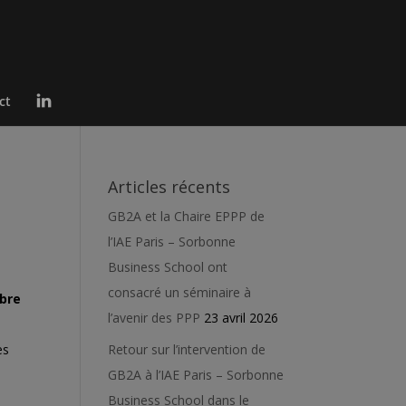
L
ct
i
n
k
e
d
I
Articles récents
n
GB2A et la Chaire EPPP de
l’IAE Paris – Sorbonne
Business School ont
consacré un séminaire à
bre
l’avenir des PPP
23 avril 2026
es
Retour sur l’intervention de
GB2A à l’IAE Paris – Sorbonne
Business School dans le