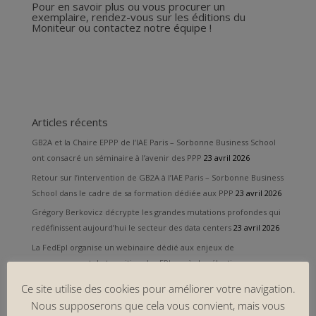
Pour en savoir plus ou vous procurer un
exemplaire, rendez-vous sur les éditions du
Moniteur ou contactez notre équipe !
Articles récents
GB2A et la Chaire EPPP de l’IAE Paris – Sorbonne Business School
ont consacré un séminaire à l’avenir des PPP
23 avril 2026
Retour sur l’intervention de GB2A à l’IAE Paris – Sorbonne Business
School dans le cadre de sa formation dédiée aux PPP
23 avril 2026
Grégory Berkovicz décrypte les grandes mutations profondes qui
redéfinissent aujourd’hui le secteur des data centers
23 avril 2026
La FedEpl organise un webinaire dédié aux enjeux de
gouvernance et de transition des EPL après les élections
municipales
23 avril 2026
Ce site utilise des cookies pour améliorer votre navigation.
L’IAE Paris – Sorbonne Business School ouvre les inscriptions à sa
Nous supposerons que cela vous convient, mais vous
formation 2026 dédiée aux partenariats public-privé
23 avril 2026