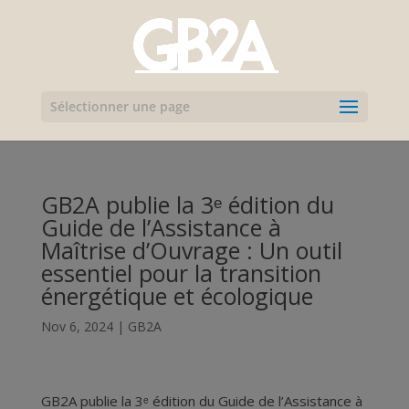
Sélectionner une page
GB2A publie la 3ᵉ édition du
Guide de l’Assistance à
Maîtrise d’Ouvrage : Un outil
essentiel pour la transition
énergétique et écologique
Nov 6, 2024
|
GB2A
GB2A publie la 3ᵉ édition du Guide de l’Assistance à