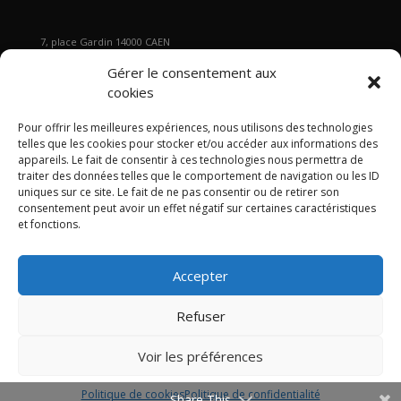
7, place Gardin 14000 CAEN
Tél : 02 31 29 19 80 - Fax : 02 31 37 22 80
Gérer le consentement aux
s
ecretariat@gb2a.fr
cookies
Pour offrir les meilleures expériences, nous utilisons des technologies
Nos bureaux
telles que les cookies pour stocker et/ou accéder aux informations des
Caen • Paris • Marseille
•
Lyon
•
Nancy • Lille •
Bordeaux •
appareils. Le fait de consentir à ces technologies nous permettra de
traiter des données telles que le comportement de navigation ou les ID
International
uniques sur ce site. Le fait de ne pas consentir ou de retirer son
consentement peut avoir un effet négatif sur certaines caractéristiques
et fonctions.
Accepter
Politique de confidentialité
Politique de cookies
Mentions légales
Refuser
Articles
Contact
Plan du site GB2A
LinkedIn
Twitter
Voir les préférences
Politique de cookies
Politique de confidentialité
© 2024 GB2A tous droits réservés
Share This