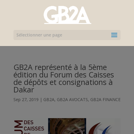
Sélectionner une page
GB2A représenté à la 5ème
édition du Forum des Caisses
de dépôts et consignations à
Dakar
Sep 27, 2019
|
GB2A
,
GB2A AVOCATS
,
GB2A FINANCE