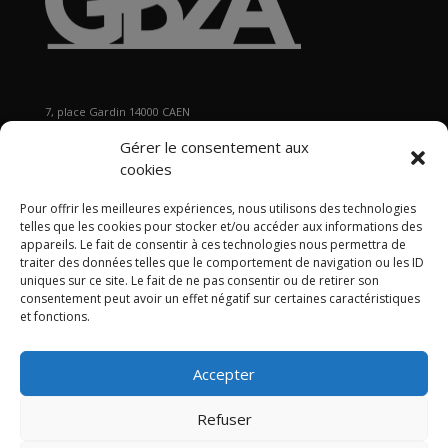
7, place Gardin 14000 CAEN
Tél : 02 31 29 19 80 - Fax : 02 31 37 22 80
Gérer le consentement aux
s
ecretariat@gb2a.fr
cookies
Pour offrir les meilleures expériences, nous utilisons des technologies
Nos bureaux
telles que les cookies pour stocker et/ou accéder aux informations des
Caen • Paris • Marseille
•
Lyon
•
Nancy • Lille •
Bordeaux •
appareils. Le fait de consentir à ces technologies nous permettra de
traiter des données telles que le comportement de navigation ou les ID
International
uniques sur ce site. Le fait de ne pas consentir ou de retirer son
consentement peut avoir un effet négatif sur certaines caractéristiques
et fonctions.
Accepter
Politique de confidentialité
Politique de cookies
Mentions légales
Refuser
Articles
Contact
Plan du site GB2A