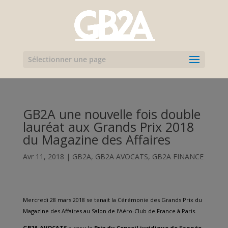
Sélectionner une page
GB2A une nouvelle fois double
lauréat aux Grands Prix 2018
du Magazine des Affaires
Avr 11, 2018
|
GB2A
,
GB2A AVOCATS
,
GB2A FINANCE
Mercredi 28 mars 2018 se tenait la Cérémonie des Grands Prix du
Magazine des Affaires au Salon de l’Aéro-Club de France à Paris.
GB2A AVOCATS
a reçu le
Prix du Conseil juridique de l’année