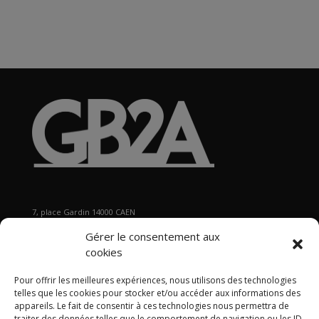
7, place Gardin 14000 CAEN
Tél : 02 31 29 19 80 - Fax : 02 31 37 22 80
Gérer le consentement aux
s
ecretariat@gb2a.fr
cookies
Pour offrir les meilleures expériences, nous utilisons des technologies
Nos bureaux
telles que les cookies pour stocker et/ou accéder aux informations des
Caen • Paris • Marseille
•
Lyon
•
Nancy • Lille •
Bordeaux •
appareils. Le fait de consentir à ces technologies nous permettra de
traiter des données telles que le comportement de navigation ou les ID