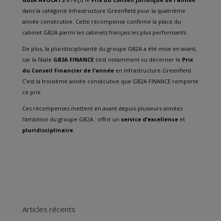
dans la catégorie Infrastructure Greenfield pour la quatrième
année consécutive. Cette récompense confirme la place du
cabinet GB2A parmi les cabinets français les plus performants.
De plus, la pluridisciplinarité du groupe GB2A a été mise en avant,
car la filiale
GB2A FINANCE
s’est notamment vu décerner le
Prix
du Conseil Financier de l’année
en Infrastructure Greenfield.
C’est la troisième année consécutive que GB2A FINANCE remporte
ce prix.
Ces récompenses mettent en avant depuis plusieurs années
l’ambition du groupe GB2A : offrir un
service d’excellence
et
pluridisciplinaire
.
Articles récents