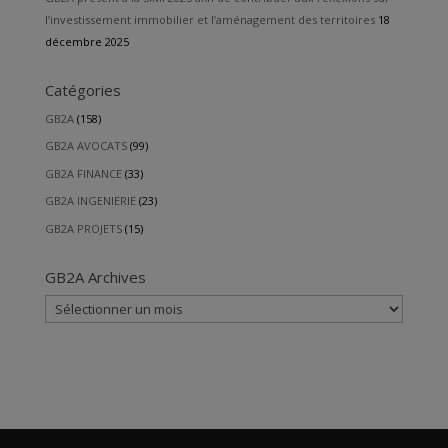
l’investissement immobilier et l’aménagement des territoires
18
décembre 2025
Catégories
GB2A
(158)
GB2A AVOCATS
(99)
GB2A FINANCE
(33)
GB2A INGENIERIE
(23)
GB2A PROJETS
(15)
GB2A Archives
GB2A
Archives