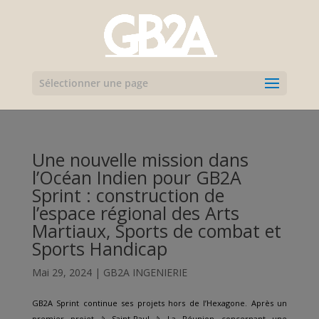
Sélectionner une page
Une nouvelle mission dans
l’Océan Indien pour GB2A
Sprint : construction de
l’espace régional des Arts
Martiaux, Sports de combat et
Sports Handicap
Mai 29, 2024
|
GB2A INGENIERIE
GB2A Sprint continue ses projets hors de l’Hexagone. Après un
premier projet à Saint-Paul à La Réunion concernant une