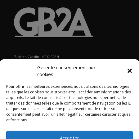
7, place Gardin 14000 CAEN
Tél : 02 31 29 19 80 - Fax : 02 31 37 22 80
Gérer le consentement aux
s
ecretariat@gb2a.fr
cookies
Pour offrir les meilleures expériences, nous utilisons des technologies
Nos bureaux
telles que les cookies pour stocker et/ou accéder aux informations des
Caen • Paris • Marseille
•
Lyon
•
Nancy • Lille •
Bordeaux •
appareils. Le fait de consentir à ces technologies nous permettra de
traiter des données telles que le comportement de navigation ou les ID
International
uniques sur ce site. Le fait de ne pas consentir ou de retirer son
consentement peut avoir un effet négatif sur certaines caractéristiques
et fonctions.
Accepter