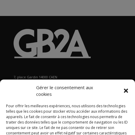
7, place Gardin 14000 CAEN
Tél : 02 31 29 19 80 - Fax : 02 31 37 22 80
Gérer le consentement aux
s
ecretariat@gb2a.fr
cookies
Pour offrir les meilleures expériences, nous utilisons des technologies
Nos bureaux
telles que les cookies pour stocker et/ou accéder aux informations des
Caen • Paris • Marseille
•
Lyon
•
Nancy • Lille •
Bordeaux •
appareils. Le fait de consentir à ces technologies nous permettra de
traiter des données telles que le comportement de navigation ou les ID
International
uniques sur ce site. Le fait de ne pas consentir ou de retirer son
consentement peut avoir un effet négatif sur certaines caractéristiques