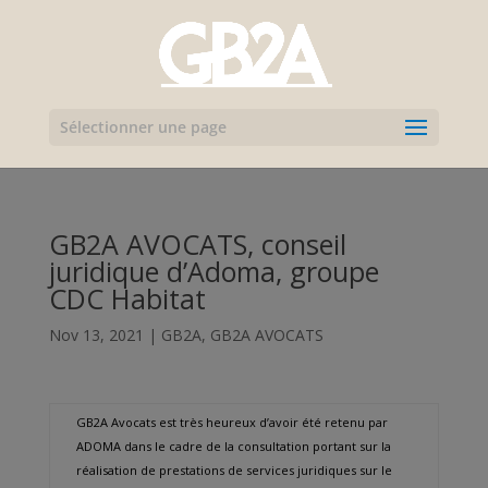
Sélectionner une page
GB2A AVOCATS, conseil
juridique d’Adoma, groupe
CDC Habitat
Nov 13, 2021
|
GB2A
,
GB2A AVOCATS
GB2A Avocats est très heureux d’avoir été retenu par
ADOMA dans le cadre de la consultation portant sur la
réalisation de prestations de services juridiques sur le