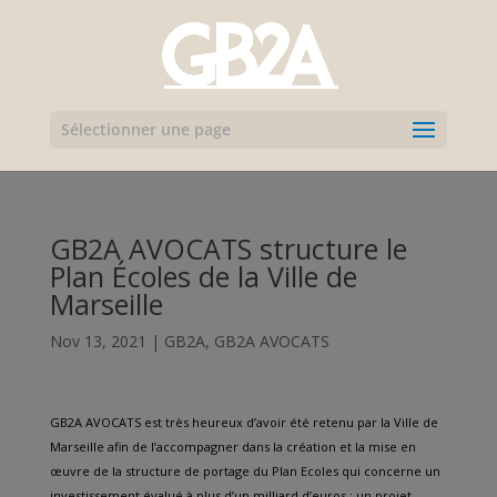
Sélectionner une page
GB2A AVOCATS structure le
Plan Écoles de la Ville de
Marseille
Nov 13, 2021
|
GB2A
,
GB2A AVOCATS
GB2A AVOCATS est très heureux d’avoir été retenu par la Ville de
Marseille afin de l’accompagner dans la création et la mise en
œuvre de la structure de portage du Plan Ecoles qui concerne un
investissement évalué à plus d’un milliard d’euros : un projet