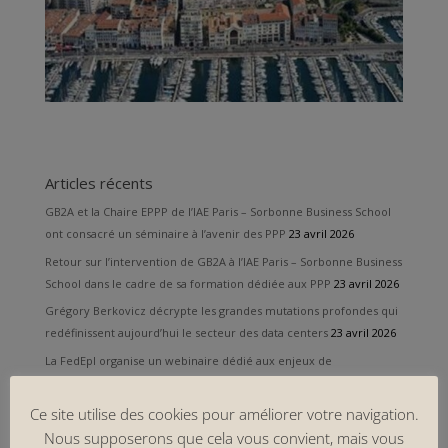
Articles récents
GB2A et la Chaire EPPP de l’IAE Paris – Sorbonne Business School
ont consacré un séminaire à l’avenir des PPP
23 avril 2026
Retour sur l’intervention de GB2A à l’IAE Paris – Sorbonne Business
School dans le cadre de sa formation dédiée aux PPP
23 avril 2026
Grégory Berkovicz décrypte les grandes mutations profondes qui
redéfinissent aujourd’hui le secteur des data centers
23 avril 2026
La FedEpl organise un webinaire dédié aux enjeux de
gouvernance et de transition des EPL après les élections
municipales
23 avril 2026
Ce site utilise des cookies pour améliorer votre navigation.
L’IAE Paris – Sorbonne Business School ouvre les inscriptions à sa
Nous supposerons que cela vous convient, mais vous