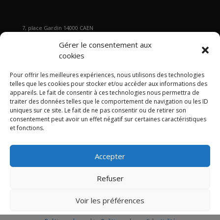
7, place Gardin 14000 CAEN
Tél : 02 31 29 19 80 - Fax : 02 31 37 22 80
Gérer le consentement aux
s
ecretariat@gb2a.fr
cookies
Pour offrir les meilleures expériences, nous utilisons des technologies
Nos bureaux
telles que les cookies pour stocker et/ou accéder aux informations des
Caen • Paris • Marseille
•
Lyon
•
Nancy • Lille •
Bordeaux •
appareils. Le fait de consentir à ces technologies nous permettra de
traiter des données telles que le comportement de navigation ou les ID
International
uniques sur ce site. Le fait de ne pas consentir ou de retirer son
consentement peut avoir un effet négatif sur certaines caractéristiques
et fonctions.
Accepter
Politique de confidentialité
Politique de cookies
Mentions légales
Refuser
Articles
Contact
Plan du site GB2A
LinkedIn
Twitter
Voir les préférences