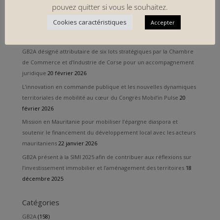
formation 2026 dédiée aux partenariats public-privé
23 avril 2026
pouvez quitter si vous le souhaitez.
GB2A remporte un nouveau marché d’assistance juridique et de
Cookies caractéristiques
Accepter
représentation en justice auprès de la Métropole et de la Ville de
Nice
23 avril 2026
GB2A désigné attributaire de six lots stratégiques par la Chambre
de Commerce et d’Industrie de Corse pour un accompagnement
juridique
20 février 2026
L’innovation en commande publique et les nouvelles dynamiques
territoriales de mobilité au cœur du Congrès Mobil’in Pulse
20
février 2026
Mission en Mauritanie pour mobiliser l’épargne diaspora et
soutenir le financement du développement local avec les acteurs
mauritaniens
22 janvier 2026
GB2A présent à la SIMI 2025 afin de contribuer aux réflexions sur
l’investissement immobilier et l’aménagement des territoires
18
décembre 2025
Catégories
GB2A
(158)