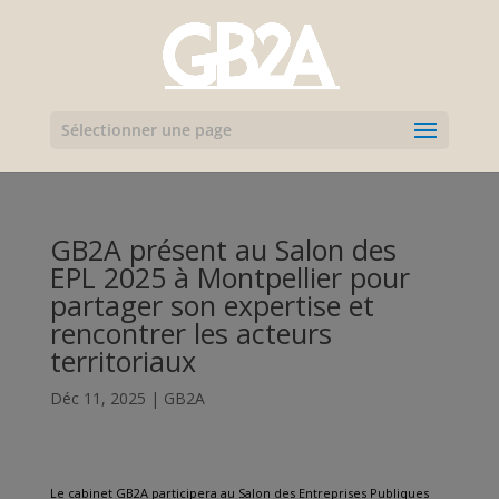
Sélectionner une page
GB2A présent au Salon des
EPL 2025 à Montpellier pour
partager son expertise et
rencontrer les acteurs
territoriaux
Déc 11, 2025
|
GB2A
Le cabinet GB2A participera au Salon des Entreprises Publiques