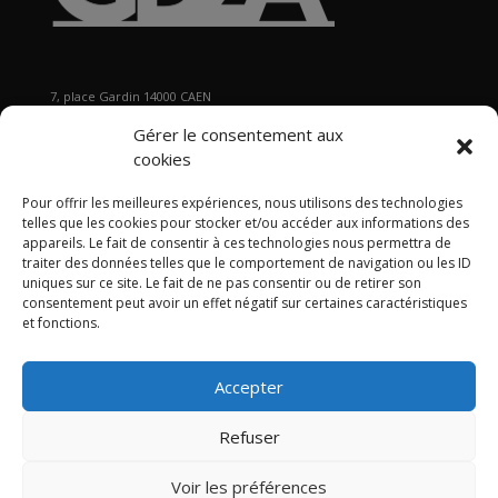
7, place Gardin 14000 CAEN
Tél : 02 31 29 19 80 - Fax : 02 31 37 22 80
Gérer le consentement aux
s
ecretariat@gb2a.fr
cookies
Pour offrir les meilleures expériences, nous utilisons des technologies
Nos bureaux
telles que les cookies pour stocker et/ou accéder aux informations des
Caen • Paris • Marseille
•
Lyon
•
Nancy • Lille •
Bordeaux •
appareils. Le fait de consentir à ces technologies nous permettra de
traiter des données telles que le comportement de navigation ou les ID
International
uniques sur ce site. Le fait de ne pas consentir ou de retirer son
consentement peut avoir un effet négatif sur certaines caractéristiques
et fonctions.
Accepter
Politique de confidentialité
Politique de cookies
Mentions légales
Refuser
Articles
Contact
Plan du site GB2A
LinkedIn
Twitter
Voir les préférences