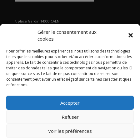
7, place Gardin 14000 CAEN
Tél : 02 31 29 19 80 - Fax : 02 31 37 22 80
Gérer le consentement aux
s
ecretariat@gb2a.fr
cookies
Pour offrir les meilleures expériences, nous utilisons des technologies
Nos bureaux
telles que les cookies pour stocker et/ou accéder aux informations des
Caen • Paris • Marseille
•
Lyon
•
Nancy • Lille •
Bordeaux •
appareils. Le fait de consentir à ces technologies nous permettra de
traiter des données telles que le comportement de navigation ou les ID
International
uniques sur ce site. Le fait de ne pas consentir ou de retirer son
consentement peut avoir un effet négatif sur certaines caractéristiques
et fonctions.
Accepter
Politique de confidentialité
Politique de cookies
Mentions légales
Refuser
Articles
Contact
Plan du site GB2A
LinkedIn
Twitter
Voir les préférences