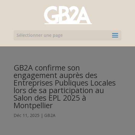
Sélectionner une page
GB2A confirme son
engagement auprès des
Entreprises Publiques Locales
lors de sa participation au
Salon des EPL 2025 à
Montpellier
Déc 11, 2025
|
GB2A