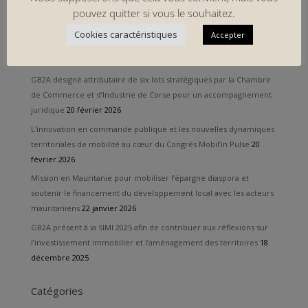
formation 2026 dédiée aux partenariats public-privé
23 avril 2026
pouvez quitter si vous le souhaitez.
GB2A remporte un nouveau marché d’assistance juridique et de
Cookies caractéristiques
Accepter
représentation en justice auprès de la Métropole et de la Ville de
Nice
23 avril 2026
GB2A désigné attributaire de six lots stratégiques par la Chambre
de Commerce et d’Industrie de Corse pour un accompagnement
juridique
20 février 2026
L’innovation en commande publique et les nouvelles dynamiques
territoriales de mobilité au cœur du Congrès Mobil’in Pulse
20
février 2026
Mission en Mauritanie pour mobiliser l’épargne diaspora et
soutenir le financement du développement local avec les acteurs
mauritaniens
22 janvier 2026
GB2A présent à la SIMI 2025 afin de contribuer aux réflexions sur
l’investissement immobilier et l’aménagement des territoires
18
décembre 2025
Catégories