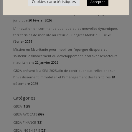
Cookies caractéristiques
Accepter
GB2A désigné attributaire de six lots stratégiques par la Chambre
de Commerce et d’Industrie de Corse pour un accompagnement
juridique
20 février 2026
L’innovation en commande publique et les nouvelles dynamiques
territoriales de mobilité au cœur du Congrès Mobil’in Pulse
20
février 2026
Mission en Mauritanie pour mobiliser l’épargne diaspora et
soutenir le financement du développement local avec les acteurs
mauritaniens
22 janvier 2026
GB2A présent à la SIMI 2025 afin de contribuer aux réflexions sur
l’investissement immobilier et l’aménagement des territoires
18
décembre 2025
Catégories
GB2A
(158)
GB2A AVOCATS
(99)
GB2A FINANCE
(33)
GB2A INGENIERIE
(23)