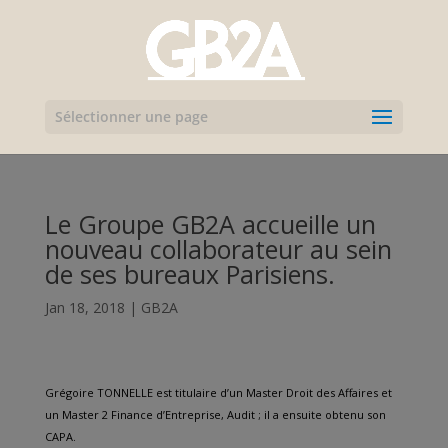
Sélectionner une page
Le Groupe GB2A accueille un
nouveau collaborateur au sein
de ses bureaux Parisiens.
Jan 18, 2018
|
GB2A
Grégoire TONNELLE est titulaire d’un Master Droit des Affaires et
un Master 2 Finance d’Entreprise, Audit ; il a ensuite obtenu son
CAPA.