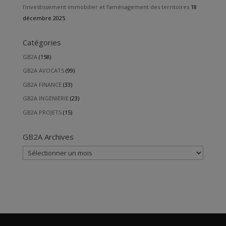
l’investissement immobilier et l’aménagement des territoires
18
décembre 2025
Catégories
GB2A
(158)
GB2A AVOCATS
(99)
GB2A FINANCE
(33)
GB2A INGENIERIE
(23)
GB2A PROJETS
(15)
GB2A Archives
GB2A
Archives