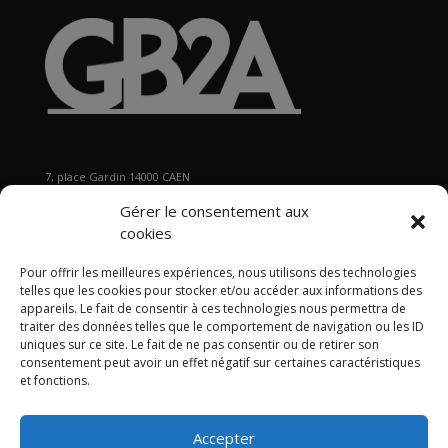
7, place Gardin 14000 CAEN
Tél : 02 31 29 19 80 - Fax : 02 31 37 22 80
Gérer le consentement aux
s
ecretariat@gb2a.fr
cookies
Pour offrir les meilleures expériences, nous utilisons des technologies
Nos bureaux
telles que les cookies pour stocker et/ou accéder aux informations des
Caen • Paris • Marseille
•
Lyon
•
Nancy • Lille •
Bordeaux •
appareils. Le fait de consentir à ces technologies nous permettra de
traiter des données telles que le comportement de navigation ou les ID
International
uniques sur ce site. Le fait de ne pas consentir ou de retirer son
consentement peut avoir un effet négatif sur certaines caractéristiques
et fonctions.
Accepter