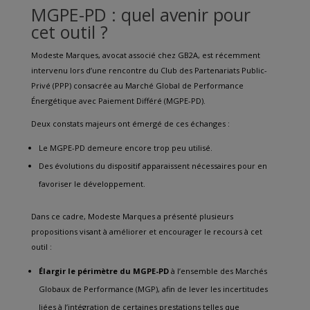
MGPE-PD : quel avenir pour
cet outil ?
Modeste Marques, avocat associé chez GB2A, est récemment
intervenu lors d’une rencontre du Club des Partenariats Public-
Privé (PPP) consacrée au Marché Global de Performance
Énergétique avec Paiement Différé (MGPE-PD).
Deux constats majeurs ont émergé de ces échanges :
Le MGPE-PD demeure encore trop peu utilisé.
Des évolutions du dispositif apparaissent nécessaires pour en
favoriser le développement.
Dans ce cadre, Modeste Marques a présenté plusieurs
propositions visant à améliorer et encourager le recours à cet
outil :
Élargir le périmètre du MGPE-PD
à l’ensemble des Marchés
Globaux de Performance (MGP), afin de lever les incertitudes
liées à l’intégration de certaines prestations telles que