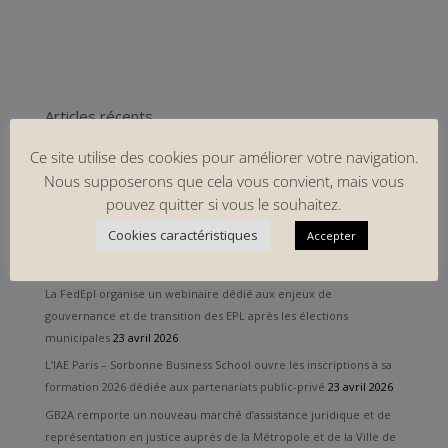
Articles récents
GB2A et la Chaire EPPP de l’IAE Paris – Sorbonne Business School
Ce site utilise des cookies pour améliorer votre navigation.
ont consacré un séminaire à l’avenir des PPP
23 avril 2026
Nous supposerons que cela vous convient, mais vous
Retour sur l’intervention de GB2A à l’IAE Paris – Sorbonne Business
pouvez quitter si vous le souhaitez.
School dans le cadre de sa formation dédiée aux PPP
23 avril 2026
Cookies caractéristiques
Accepter
Grégory Berkovicz décrypte les grandes mutations profondes qui
redéfinissent aujourd’hui le secteur des data centers
23 avril 2026
La FedEpl organise un webinaire dédié aux enjeux de
gouvernance et de transition des EPL après les élections
municipales
23 avril 2026
L’IAE Paris – Sorbonne Business School ouvre les inscriptions à sa
formation 2026 dédiée aux partenariats public-privé
23 avril 2026
GB2A remporte un nouveau marché d’assistance juridique et de
représentation en justice auprès de la Métropole et de la Ville de