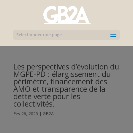
Sélectionner une page
Les perspectives d’évolution du
MGPE-PD : élargissement du
périmètre, financement des
AMO et transparence de la
dette verte pour les
collectivités.
Fév 26, 2025
|
GB2A