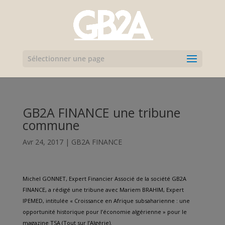
Sélectionner une page
GB2A FINANCE une tribune
commune
Avr 24, 2017
|
GB2A FINANCE
Michel GONNET, Expert Financier Associé de la société GB2A
FINANCE, a rédigé une tribune avec Mariem BRAHIM, Expert
IPEMED, intitulée « Croissance en Afrique subsaharienne : une
opportunité historique pour l’économie algérienne » pour le
magazine TSA (Tout sur l’Algérie).