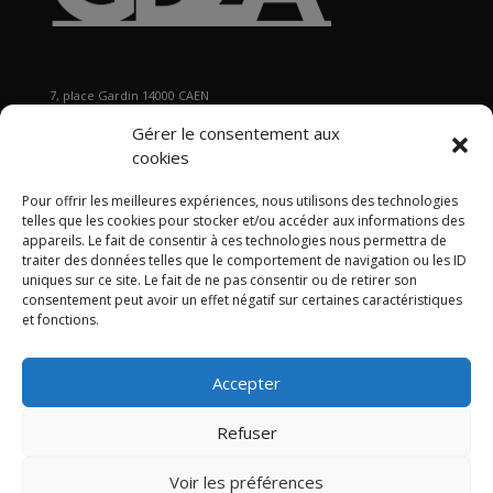
7, place Gardin 14000 CAEN
Tél : 02 31 29 19 80 - Fax : 02 31 37 22 80
Gérer le consentement aux
s
ecretariat@gb2a.fr
cookies
Pour offrir les meilleures expériences, nous utilisons des technologies
Nos bureaux
telles que les cookies pour stocker et/ou accéder aux informations des
Caen • Paris • Marseille
•
Lyon
•
Nancy • Lille •
Bordeaux •
appareils. Le fait de consentir à ces technologies nous permettra de
traiter des données telles que le comportement de navigation ou les ID
International
uniques sur ce site. Le fait de ne pas consentir ou de retirer son
consentement peut avoir un effet négatif sur certaines caractéristiques
et fonctions.
Accepter
Politique de confidentialité
Politique de cookies
Mentions légales
Refuser
Articles
Contact
Plan du site GB2A
LinkedIn
Twitter
Voir les préférences