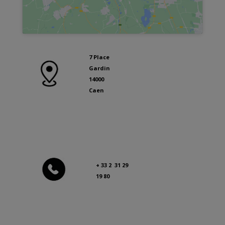
7 Place
Gardin
14000
Caen
+ 33 2 31 29
19 80