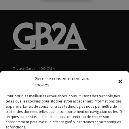
7, place Gardin 14000 CAEN
Tél : 02 31 29 19 80 - Fax : 02 31 37 22 80
Gérer le consentement aux
s
ecretariat@gb2a.fr
cookies
Pour offrir les meilleures expériences, nous utilisons des technologies
Nos bureaux
telles que les cookies pour stocker et/ou accéder aux informations des
Caen • Paris • Marseille
•
Lyon
•
Nancy • Lille •
Bordeaux •
appareils. Le fait de consentir à ces technologies nous permettra de
traiter des données telles que le comportement de navigation ou les ID
International
uniques sur ce site. Le fait de ne pas consentir ou de retirer son
consentement peut avoir un effet négatif sur certaines caractéristiques
et fonctions.