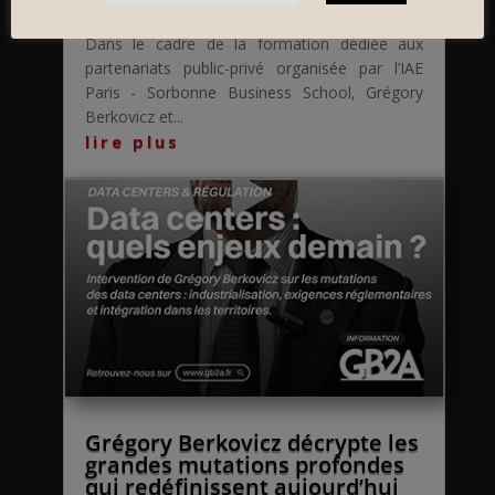
PPP
Dans le cadre de la formation dédiée aux
partenariats public-privé organisée par l’IAE
Paris - Sorbonne Business School, Grégory
Berkovicz et...
lire plus
Grégory Berkovicz décrypte les
grandes mutations profondes
qui redéfinissent aujourd’hui