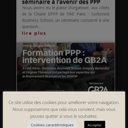
séminaire à l’avenir des PPP
Nous avons eu le plaisir d’organiser, aux côtés
de la Chaire EPPP de l’IAE Paris - Sorbonne
Business School, un séminaire consacré à une
question...
lire plus
Ce site utilise des cookies pour améliorer votre navigation.
Nous supposerons que cela vous convient, mais vous
Retour sur l’intervention de
GB2A à l’IAE Paris – Sorbonne
pouvez quitter si vous le souhaitez.
Business School dans le cadre
Cookies caractéristiques
Accepter
de sa formation dédiée aux