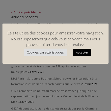
« Entrées précédentes
Articles récents
GB2A et la Chaire EPPP de l’IAE Paris – Sorbonne Business School
ont consacré un séminaire à l’avenir des PPP
23 avril 2026
Ce site utilise des cookies pour améliorer votre navigation.
Retour sur l’intervention de GB2A à l’IAE Paris – Sorbonne Business
Nous supposerons que cela vous convient, mais vous
School dans le cadre de sa formation dédiée aux PPP
23 avril 2026
pouvez quitter si vous le souhaitez.
Grégory Berkovicz décrypte les grandes mutations profondes qui
Cookies caractéristiques
Accepter
redéfinissent aujourd’hui le secteur des data centers
23 avril 2026
La FedEpl organise un webinaire dédié aux enjeux de
gouvernance et de transition des EPL après les élections
municipales
23 avril 2026
L’IAE Paris – Sorbonne Business School ouvre les inscriptions à sa
formation 2026 dédiée aux partenariats public-privé
23 avril 2026
GB2A remporte un nouveau marché d’assistance juridique et de
représentation en justice auprès de la Métropole et de la Ville de
Nice
23 avril 2026
GB2A désigné attributaire de six lots stratégiques par la Chambre