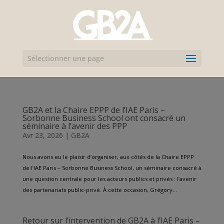
Sélectionner une page
GB2A et la Chaire EPPP de l’IAE Paris –
Sorbonne Business School ont consacré un
séminaire à l’avenir des PPP
Avr 23, 2026
|
GB2A
Nous avons eu le plaisir d’organiser, aux côtés de la Chaire EPPP
de l’IAE Paris – Sorbonne Business School, un séminaire consacré à
une question centrale pour les acteurs publics et privés : l’avenir
des partenariats public-privé. À cette occasion, Grégory...
Retour sur l’intervention de GB2A à l’IAE Paris –