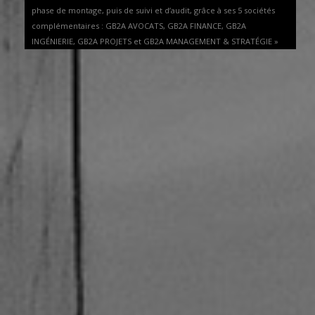
phase de montage, puis de suivi et d’audit, grâce à ses 5 sociétés
complémentaires : GB2A AVOCATS, GB2A FINANCE, GB2A
INGÉNIERIE, GB2A PROJETS et GB2A MANAGEMENT & STRATÉGIE »