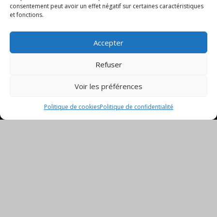
consentement peut avoir un effet négatif sur certaines caractéristiques
et fonctions.
Le groupe GB2A dispose d’une
Accepter
expérience collective et des
compétences pluridisciplinaires qui
Refuser
le placent aujourd’hui comme
Voir les préférences
l’acteur de référence du conseil du
Politique de cookies
Politique de confidentialité
« cycle de ville »